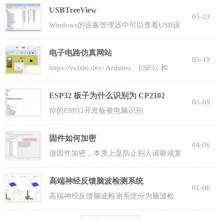
USBTreeView
05-23
Windows的设备管理器中可以查看USB设
备的信息： 驱动程序供应商：FTDI， 数
电子电路仿真网站
字签名者：
05-19
https://velxio.dev/ Arduino、ESP32 和
Raspberry Pi。 直接在您的浏览器中即可使
ESP32 板子为什么识别为 CP2102
05-09
你的ESP32开发板被电脑识别
为“CP2102”，这并不是一个错误，而是完
固件如何加密
全正常的现象。这
04-06
做固件加密，本质上是防止别人读取或复
制你的程序。常见做法分为“芯片级保护 +
高端神经反馈脑波检测系统
软件
01-06
高端神经反馈脑波检测系统分为脑波检
测、脑波分析、脑波解码三个部分。 前端