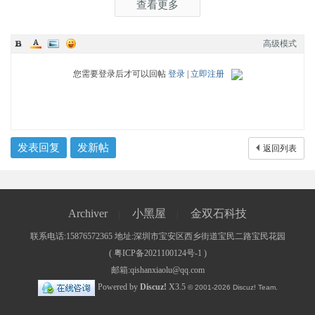
查看更多
主程序
高级模式
您需要登录后才可以回帖
登录
|
立即注册
发表回复
发新帖
返回列表
Archiver
小黑屋
金双石科技
|
|
联系电话:15876572365 地址:深圳市宝安区西乡街道宝民二路宝民花园
(
粤ICP备2021100124号-1
)
邮箱:qishanxiaolu@qq.com
Powered by
Discuz!
X3.5
© 2001-2026
Discuz! Team
.