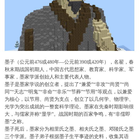
墨子（公元前476或480年—公元前390或420年），名翟，春
秋末期战国初期人，中国古代思想家、教育家、科学家、军
事家，墨家学派创始人和主要代表人物。
墨子是墨家学说的创立者，提出了“兼爱”“非攻”“尚贤”“尚
同”“天志”“明鬼”“非命”“非乐”“节葬”“节用”等观点，以兼爱
为核心，以节用、尚贤为支点，创立了以几何学、物理学、
光学为突出成就的一整套科学理论。墨家在先秦时期影响很
大，与儒家并称“显学”。战国时期的百家争鸣，有“非儒即
墨”之称。
墨子死后，墨家分为相里氏之墨、相夫氏之墨、邓陵氏之墨
三个学派。墨子弟子根据墨子生平事迹的史料，收集其语