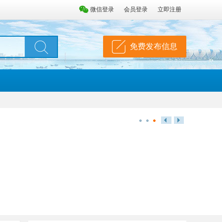
微信登录
会员登录
立即注册
免费发布信息
检测
国内第三方量化平台有
为什么脑波要去除伪迹
便携可视
哪些