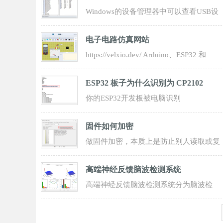
Windows的设备管理器中可以查看USB设
备的信息： 驱动程序供应商：FTDI， 数
电子电路仿真网站
字签名者：
https://velxio.dev/ Arduino、ESP32 和
Raspberry Pi。 直接在您的浏览器中即可
ESP32 板子为什么识别为 CP2102
你的ESP32开发板被电脑识别
为“CP2102”，这并不是一个错误，而是完
固件如何加密
全正常的现象。这
做固件加密，本质上是防止别人读取或复
制你的程序。常见做法分为“芯片级保护 +
高端神经反馈脑波检测系统
软件
高端神经反馈脑波检测系统分为脑波检
测、脑波分析、脑波解码三个部分。 前端
主程序