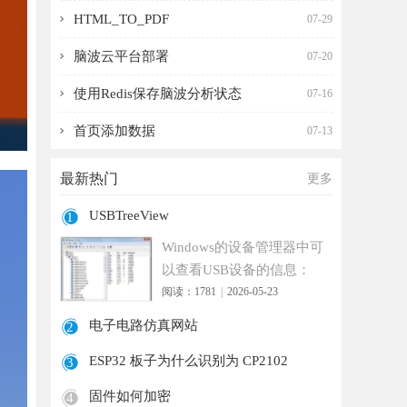
HTML_TO_PDF
07-29
脑波云平台部署
07-20
使用Redis保存脑波分析状态
07-16
首页添加数据
07-13
最新热门
更多
USBTreeView
1
Windows的设备管理器中可
以查看USB设备的信息：
驱动程序供应商：FTDI，
阅读：1781
|
2026-05-23
数字签名者：
电子电路仿真网站
2
ESP32 板子为什么识别为 CP2102
3
固件如何加密
4