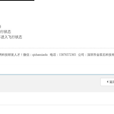
)
进入飞行状态
行能力，不进入飞行状态
才！微信：qishanxiaolu 电话：15876572365 公司：深圳市金双石科技
返