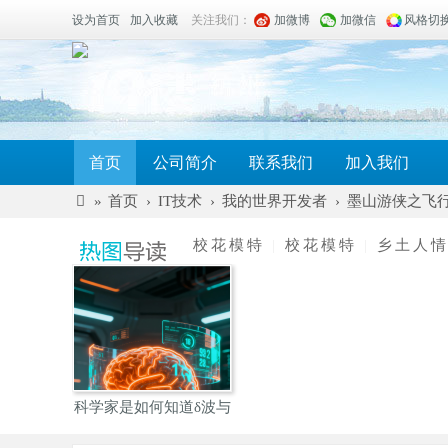
设为首页
加入收藏
关注我们：
加微博
加微信
风格切
首页
公司简介
联系我们
加入我们
»
首页
›
IT技术
›
我的世界开发者
›
墨山游侠之飞
金
校花模特
|
校花模特
|
乡土人
双
石
科
技
USBTreeView
电子电路仿真网站
ES