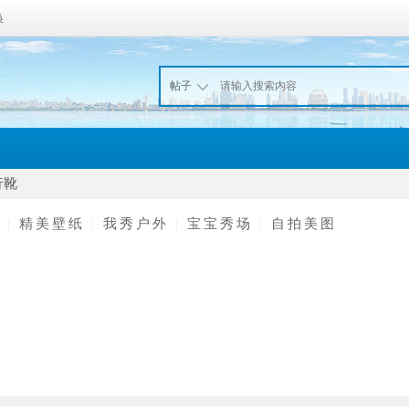
换
帖子
行靴
情
|
精美壁纸
|
我秀户外
|
宝宝秀场
|
自拍美图
P32 板子为什么识别
固件如何加密
高端神经反馈脑波
为 C
系统