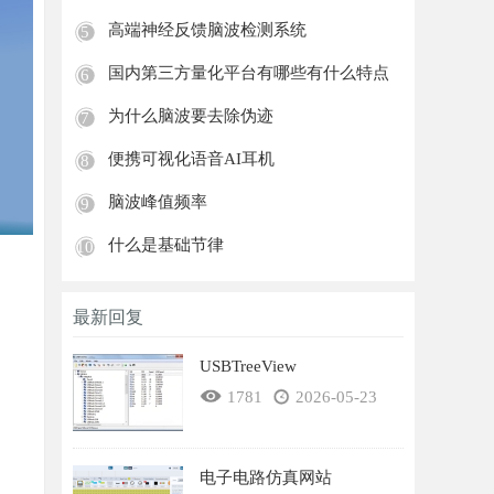
高端神经反馈脑波检测系统
5
国内第三方量化平台有哪些有什么特点
6
为什么脑波要去除伪迹
7
便携可视化语音AI耳机
8
脑波峰值频率
9
什么是基础节律
10
最新回复
USBTreeView
1781
2026-05-23
电子电路仿真网站