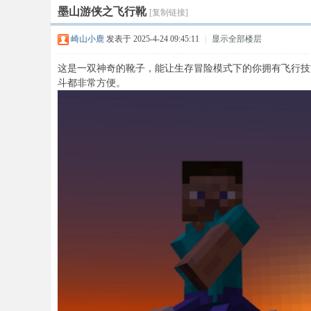
墨山游侠之飞行靴
[复制链接]
崎山小鹿
发表于 2025-4-24 09:45:11
|
显示全部楼层
这是一双神奇的靴子，能让生存冒险模式下的你拥有飞行技
斗都非常方便。