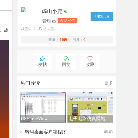
崎山小鹿
密
+ 收听TA
管理员
给TA私信
以墨运商，以商助墨。
、战
查看：
4169
|
回复：
0
发帖
回复
收藏
热门导读
更多
USBTreeView
电子电路仿真网站
转码桌面客户端程序
08-03